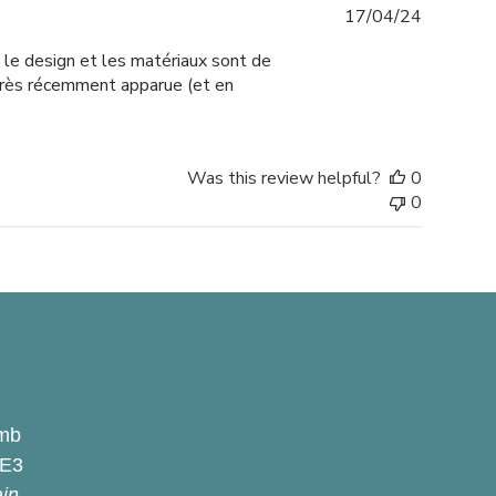
Publishe
17/04/24
date
 le design et les matériaux sont de
 très récemment apparue (et en
Was this review helpful?
0
0
omb
2E3
ain