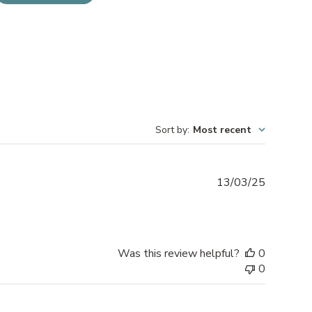
Sort by
:
Most recent
Publishe
13/03/25
date
Was this review helpful?
0
0