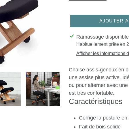
AJOUTER A
Ajout
Ramassage disponibl
d'un
Habituellement prête en 2
produit
Afficher les informations 
à
votre
Chaise assis-genoux en boi
panier
une assise plus active. Idé
ou pour alterner avec une
est très confortable.
Caractéristiques
Corrige la posture en
Fait de bois solide