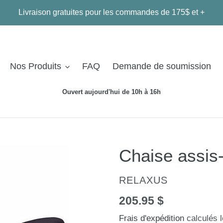
Livraison gratuites pour les commandes de 175$ et +
Nos Produits
FAQ
Demande de soumission
Ouvert aujourd'hui de 10h à 16h
Chaise assis
DISTRIBUTEUR
RELAXUS
Prix
205.95 $
normal
Frais d'expédition
calculés l