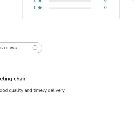
2
0
1
0
ith media
eling chair
good quality and timely delivery