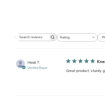
W
Rating
Search
All ratings
reviews
Kne
Heidi T.
Verified Buyer
Great product, sturdy, 