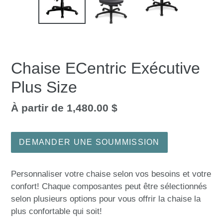
DIAPOSITIVE
DIA
PRÉCÉDENTE
SUI
Chaise ECentric Exécutive
Plus Size
Prix
À partir de 1,480.00 $
normal
DEMANDER UNE SOUMMISSION
Ajout
d'un
Personnaliser votre chaise selon vos besoins et votre
produit
confort! Chaque composantes peut être sélectionnés
à
selon plusieurs options pour vous offrir la chaise la
votre
plus confortable qui soit!
panier