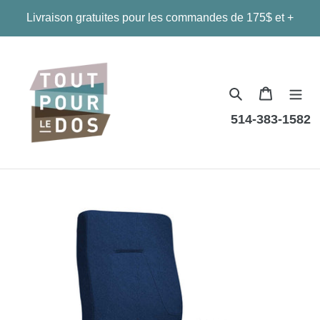
Passer
Livraison gratuites pour les commandes de 175$ et +
au
contenu
Panier
514-383-1582