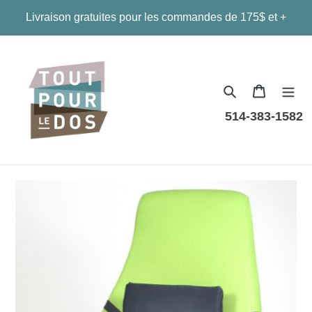
Passer
Livraison gratuites pour les commandes de 175$ et +
au
contenu
Panier
514-383-1582