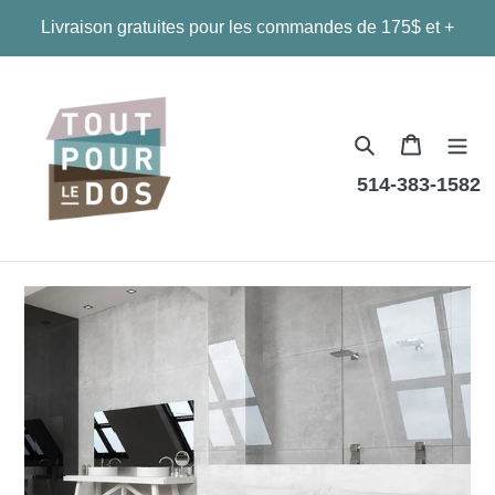
Passer
Livraison gratuites pour les commandes de 175$ et +
au
contenu
Panier
514-383-1582