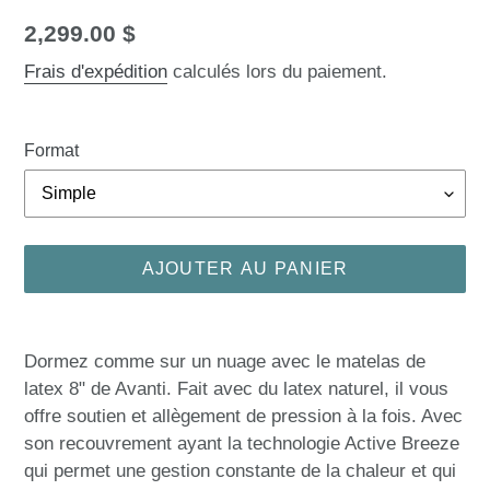
Prix
2,299.00 $
normal
Frais d'expédition
calculés lors du paiement.
Format
AJOUTER AU PANIER
Ajout
d'un
Dormez comme sur un nuage avec le matelas de
produit
latex 8" de Avanti. Fait avec du latex naturel, il vous
à
offre soutien et allègement de pression à la fois. Avec
votre
son recouvrement ayant la technologie Active Breeze
panier
qui permet une gestion constante de la chaleur et qui